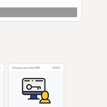
O
Модули для MikoPBX
MIKO