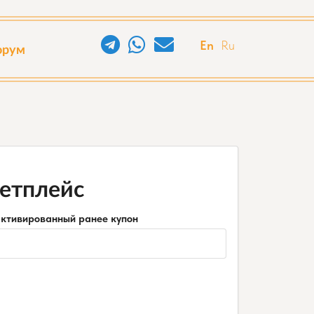
En
Ru
орум
кетплейс
активированный ранее купон